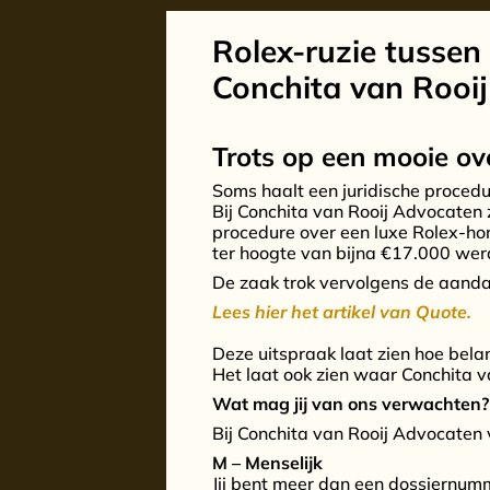
Rolex-ruzie tussen 
Conchita van Rooij
Trots op een mooie ov
Soms haalt een juridische procedu
Bij Conchita van Rooij Advocaten z
procedure over een luxe Rolex-horl
ter hoogte van bijna €17.000 wer
De zaak trok vervolgens de aanda
Lees hier het artikel van Quote.
Deze uitspraak laat zien hoe belan
Het laat ook zien waar Conchita v
Wat mag jij van ons verwachten?
Bij Conchita van Rooij Advocate
M – Menselijk
Jij bent meer dan een dossiernumm