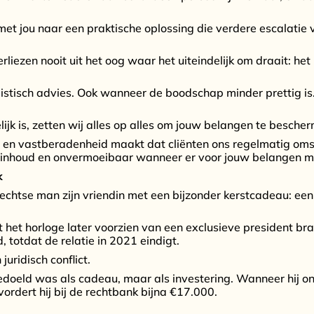
et jou naar een praktische oplossing die verdere escalatie 
liezen nooit uit het oog waar het uiteindelijk om draait: het 
alistisch advies. Ook wanneer de boodschap minder prettig is
k is, zetten wij alles op alles om jouw belangen te besche
 en vastberadenheid maakt dat cliënten ons regelmatig omsc
de inhoud en onvermoeibaar wanneer er voor jouw belangen 
k
echtse man zijn vriendin met een bijzonder kerstcadeau: ee
t het horloge later voorzien van een exclusieve president br
d, totdat de relatie in 2021 eindigt.
juridisch conflict.
edoeld was als cadeau, maar als investering. Wanneer hij on
vordert hij bij de rechtbank bijna €17.000.