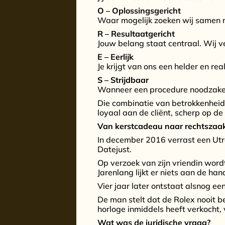
O – Oplossingsgericht
Waar mogelijk zoeken wij samen m
R – Resultaatgericht
Jouw belang staat centraal. Wij ver
E – Eerlijk
Je krijgt van ons een helder en re
S – Strijdbaar
Wanneer een procedure noodzakelij
Die combinatie van betrokkenheid
loyaal aan de cliënt, scherp op 
Van kerstcadeau naar rechtszaa
In december 2016 verrast een Utr
Datejust.
Op verzoek van zijn vriendin word
Jarenlang lijkt er niets aan de han
Vier jaar later ontstaat alsnog een 
De man stelt dat de Rolex nooit b
horloge inmiddels heeft verkocht, 
Wat was de juridische vraag?