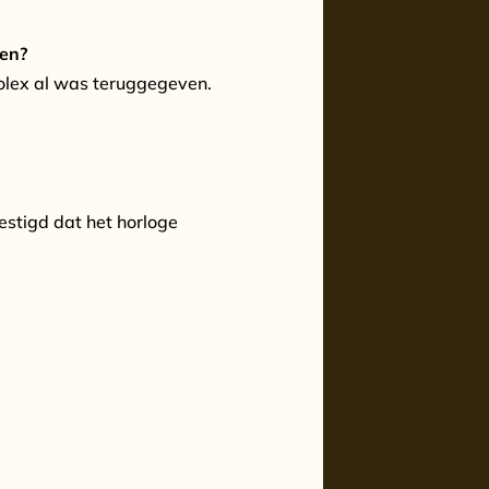
ven?
olex al was teruggegeven.
estigd dat het horloge