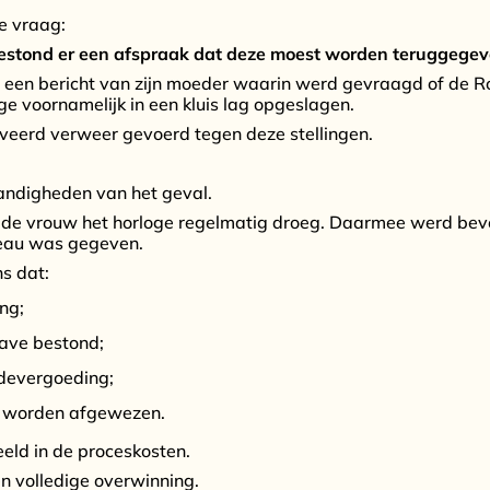
e vraag:
estond er een afspraak dat deze moest worden teruggege
een bericht van zijn moeder waarin werd gevraagd of de R
ge voornamelijk in een kluis lag opgeslagen.
eerd verweer gevoerd tegen deze stellingen.
andigheden van het geval.
 dat de vrouw het horloge regelmatig droeg. Daarmee werd bev
deau was gegeven.
s dat:
ng;
gave bestond;
adevergoeding;
st worden afgewezen.
eld in de proceskosten.
en volledige overwinning.